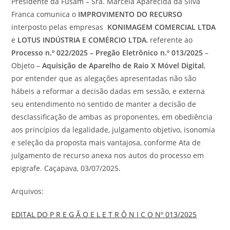
Presidente da Fusam – Sra. Marcela Aparecida da Silva
Franca comunica o
IMPROVIMENTO DO RECURSO
interposto pelas empresas
KONIMAGEM COMERCIAL LTDA
e
LOTUS INDÚSTRIA E COMÉRCIO LTDA
, referente ao
Processo n.º 022/2025 – Pregão Eletrônico n.º 013/2025
–
Objeto –
Aquisição de Aparelho de Raio X Móvel Digital
,
por entender que as alegações apresentadas não são
hábeis a reformar a decisão dadas em sessão, e externa
seu entendimento no sentido de manter a decisão de
desclassificação de ambas as proponentes, em obediência
aos princípios da legalidade, julgamento objetivo, isonomia
e seleção da proposta mais vantajosa, conforme Ata de
julgamento de recurso anexa nos autos do processo em
epigrafe. Caçapava, 03/07/2025.
Arquivos:
EDITAL DO P R E G Ã O E L E T R Ô N I C O Nº 013/2025