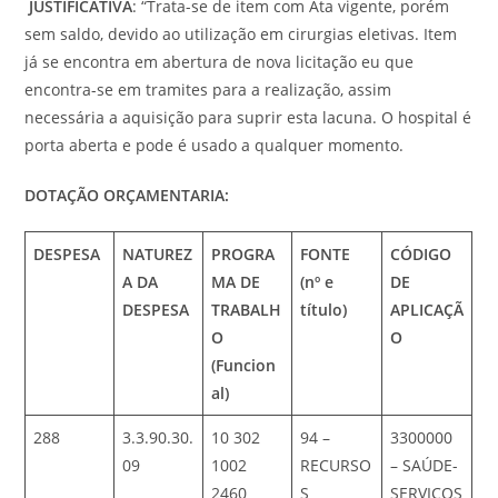
JUSTIFICATIVA
: “Trata-se de item com Ata vigente, porém
sem saldo, devido ao utilização em cirurgias eletivas. Item
já se encontra em abertura de nova licitação eu que
encontra-se em tramites para a realização, assim
necessária a aquisição para suprir esta lacuna. O hospital é
porta aberta e pode é usado a qualquer momento.
DOTAÇÃO ORÇAMENTARIA:
DESPESA
NATUREZ
PROGRA
FONTE
CÓDIGO
A DA
MA DE
(nº e
DE
DESPESA
TRABALH
título)
APLICAÇÃ
O
O
(Funcion
al)
288
3.3.90.30.
10 302
94 –
3300000
09
1002
RECURSO
– SAÚDE-
2460
S
SERVIÇOS