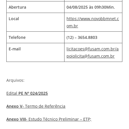
Abertura
04/08/2025 às 09h30Min.
Local
https://www.novobbmnet.c
om.br
Telefone
(12) – 3654.8803
E-mail
licitacoes@fusam.com.br/a
poiolicita@fusam.com.br
Arquivos:
Edital
PE Nº 024/2025
Anexo V-
Termo de Referência
Anexo VIII-
Estudo Técnico Preliminar – ETP;